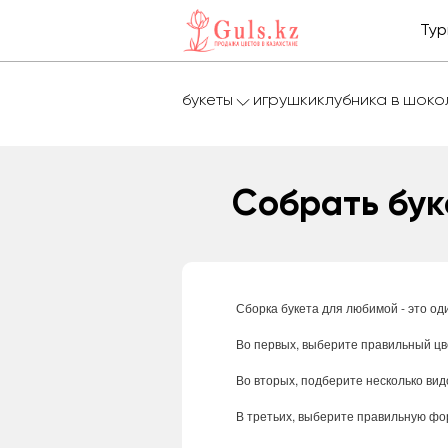
Тур
букеты
игрушки
клубника в шок
Собрать бук
Сборка
букета
для
любимой
-
это
од
Во
первых
,
выберите
правильный
цв
Во
вторых
,
подберите
несколько
вид
В
третьих
,
выберите
правильную
фо