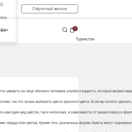
SD
Обратный звонок
убль
0
ары
нге
Туркестан
тно
увидеть
на
лице
близкого
человека
улыбку
и
радость
,
которые
вызвал
ва
нтики
,
так
что
лучше
выбирать
цветы
красного
цвета
.
Если
вы
хотите
сделать
ать
как
один
вид
цветов
,
так
и
несколько
,
в
зависимости
от
вашего
вкуса
и
фант
рме
сердца
или
цветка
.
Кроме
того
,
различные
формы
букета
могут
подчеркну