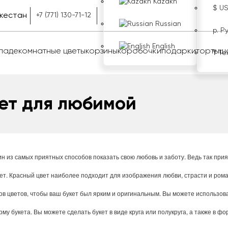
Kazakh
$ U
кестан
+7 (771) 130-71-12
Russian
р. Р
English
оладе
комнатные цветы
корзины
коробочки
подарки
торты
ш
₸ Те
ет для любимой
ин
из
самых
приятных
способов
показать
свою
любовь
и
заботу
.
Ведь
так
прия
ет
.
Красный
цвет
наиболее
подходит
для
изображения
любви
,
страсти
и
рома
ов
цветов
,
чтобы
ваш
букет
был
ярким
и
оригинальным
.
Вы
можете
использов
рму
букета
.
Вы
можете
сделать
букет
в
виде
круга
или
полукруга
,
а
также
в
фо