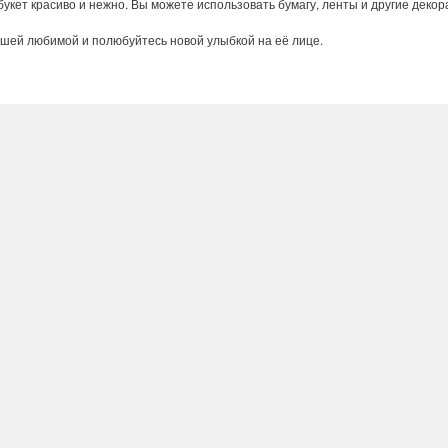
букет
красиво
и
нежно
.
Вы
можете
использовать
бумагу
,
ленты
и
другие
декор
ашей
любимой
и
полюбуйтесь
новой
улыбкой
на
её
лице
.