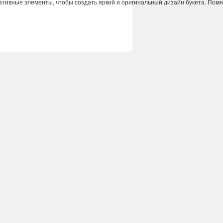
ативные
элементы
,
чтобы
создать
яркий
и
оригинальный
дизайн
букета
.
Помн