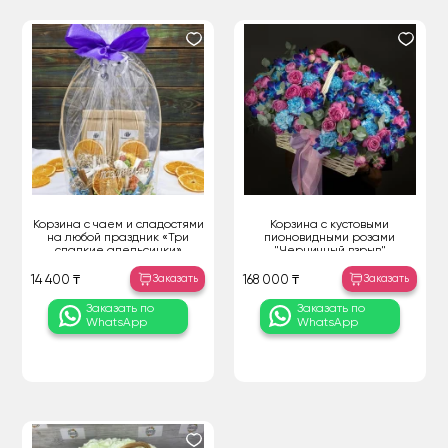
Корзина с чаем и сладостями
Корзина с кустовыми
на любой праздник «Три
пионовидными розами
сладкие апельсинки»
"Черничный взрыв"
Заказать
Заказать
14 400 ₸
168 000 ₸
Заказать по
Заказать по
WhatsApp
WhatsApp