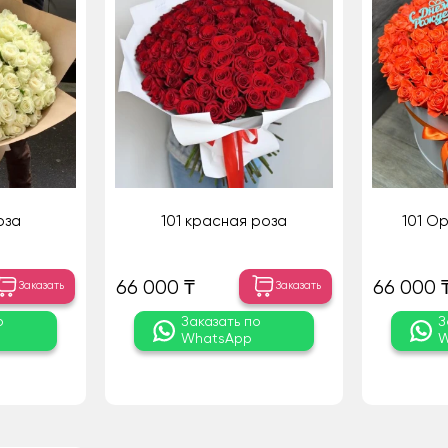
оза
101 красная роза
101 О
66 000 ₸
66 000 
Заказать
Заказать
о
Заказать по
З
WhatsApp
W