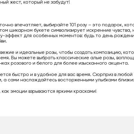
ный жест, который не забудут!
точно впечатляет, выбирайте 101 розу – это подарок, ко
том шикарном букете символизирует искренние чувства, 
у-эффект для особенных моментов: будь то день рождени
ви.
ежие и идеальные розы, чтобы создать композицию, кото
емя. Вы можете выбрать классические алые розы, вопло
ках розового и белого для более изысканного акцента.
ется быстро и в удобное для вас время. Сюрприз в любой
, а сами наслаждайтесь восторженными улыбками близки
, как эмоции взрываются яркими красками!