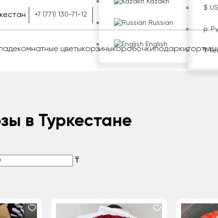
Kazakh
$ U
кестан
+7 (771) 130-71-12
Russian
р. Р
English
оладе
комнатные цветы
корзины
коробочки
подарки
торты
ш
₸ Те
озы в Туркестане
₸