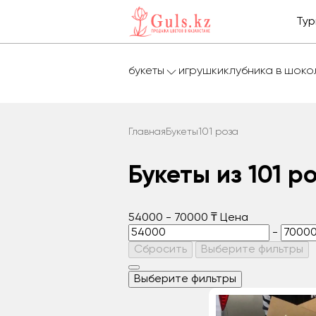
Тур
букеты
игрушки
клубника в шок
Главная
Букеты
101 роза
Букеты из 101 р
54000
-
70000
₸
Цена
-
Сбросить
Выберите фильтры
Выберите фильтры