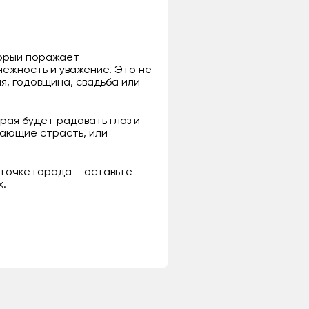
торый поражает
нежность и уважение. Это не
я, годовщина, свадьба или
рая будет радовать глаз и
щающие страсть, или
 точке города – оставьте
х.