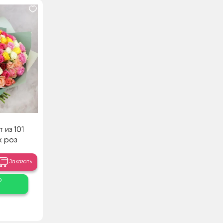
 из 101
х роз
Заказать
о