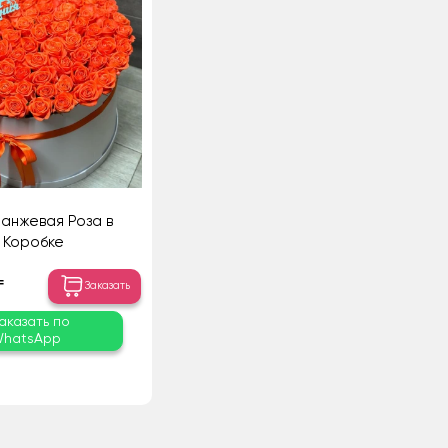
ранжевая Роза в
Коробке
₸
Заказать
аказать по
hatsApp