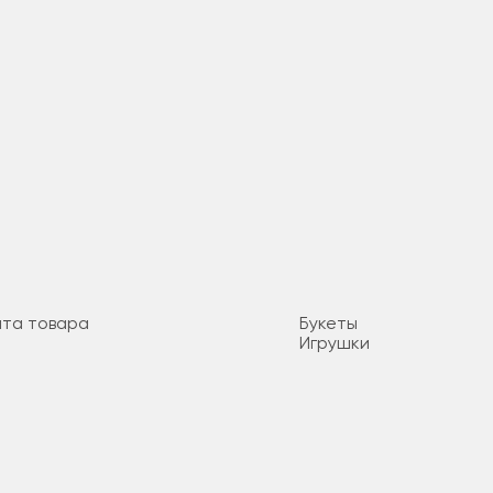
ата товара
Букеты
Игрушки
ата
Клубника в шоколаде
асности
Комнатные цветы
ения
Корзины
Коробочки
Подарки
Торты
Шары