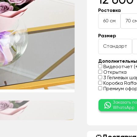
12 600
Ростовка
60 см
70 с
Размер
Стандарт
Дополнительны
Видеоотчет (+
Открытка
3 Гелиевых шар
Коробка Raffae
Премиум оформ
Заказать п
WhatsApp