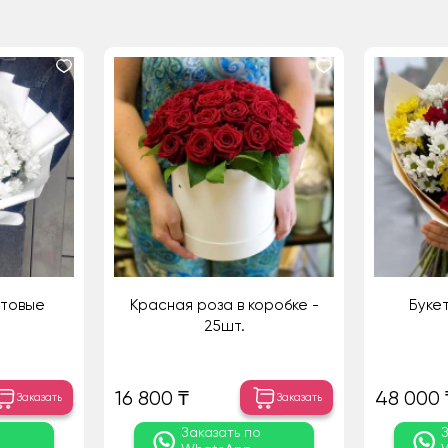
стовые
Красная роза в коробке -
Буке
25шт.
16 800 ₸
48 000 
Заказать
Заказать
о
Заказать по