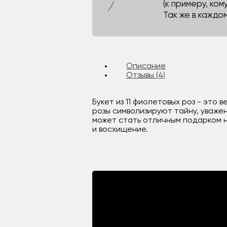
(к примеру, кому
Так же в каждо
Описание
Отзывы (4)
Букет из 11 фиолетовых роз - это
розы символизируют тайну, уваже
может стать отличным подарком н
и восхищение.