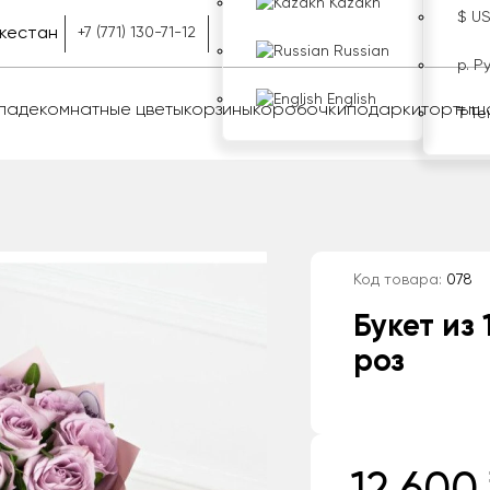
Kazakh
$ U
кестан
+7 (771) 130-71-12
Russian
р. Р
English
оладе
комнатные цветы
корзины
коробочки
подарки
торты
ш
₸ Те
Код товара:
078
Букет из
роз