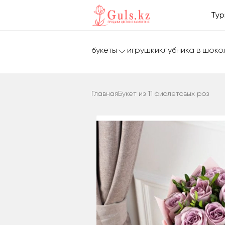
Тур
букеты
игрушки
клубника в шок
Главная
Букет из 11 фиолетовых роз