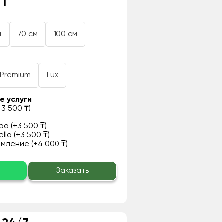
 ₸
м
70 см
100 см
Premium
Lux
е услуги
3 500 ₸)
а (+3 500 ₸)
llo (+3 500 ₸)
ление (+4 000 ₸)
о
Заказать