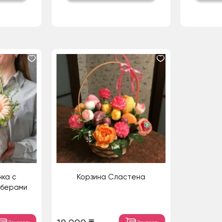
нка с
Корзина Сластена
рберами