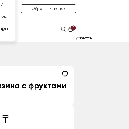
SD
Обратный звонок
убль
0
ары
нге
Туркестан
зина с фруктами
 ₸