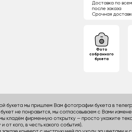
Доставка по всем
после заказа
Срочная доставк
Фото
собранного
букета
й букета мы пришлем Вам фотографии букета в телегра
м букет не понравится, мы согласовываем с Вами измене
 мы кладём фирменную открытку — просто укажите тек
 и от кого, в честь какого события).
м заказе конверт с инструкцией по уходу за цветами и