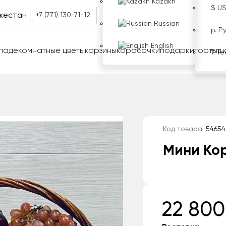
Kazakh
$ U
кестан
+7 (771) 130-71-12
Russian
р. Р
English
оладе
комнатные цветы
корзины
коробочки
подарки
торты
ш
₸ Те
Код товара:
54654
Мини Кор
22 800