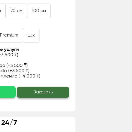
м
70 см
100 см
Premium
Lux
е услуги
3 500 ₸)
а (+3 500 ₸)
llo (+3 500 ₸)
ление (+4 000 ₸)
о
Заказать
 24/7