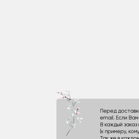
Перед доставко
email. Если Ва
В каждый заказ
(к примеру, кому
Так же в каждо