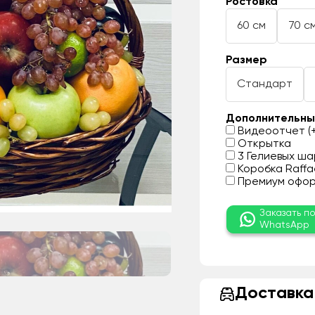
Ростовка
60 см
70 с
Размер
Стандарт
Дополнительны
Видеоотчет (+
Открытка
3 Гелиевых шар
Коробка Raffae
Премиум оформ
Заказать п
WhatsApp
Доставка